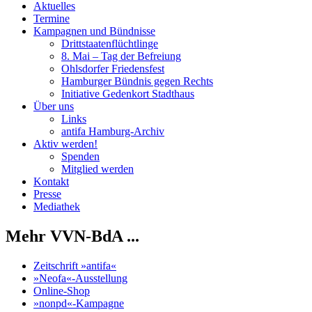
Aktuelles
Termine
Kampagnen und Bündnisse
Drittstaatenflüchtlinge
8. Mai – Tag der Befreiung
Ohlsdorfer Friedensfest
Hamburger Bündnis gegen Rechts
Initiative Gedenkort Stadthaus
Über uns
Links
antifa Hamburg-Archiv
Aktiv werden!
Spenden
Mitglied werden
Kontakt
Presse
Mediathek
Mehr VVN-BdA ...
Zeitschrift »antifa«
»Neofa«-Ausstellung
Online-Shop
»nonpd«-Kampagne