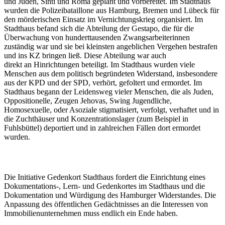
und Juden, Sinti und Roma geplant und vorbereitet. Im Stadthaus
wurden die Polizeibataillone aus Hamburg, Bremen und Lübeck für
den mörderischen Einsatz im Vernichtungskrieg organisiert. Im
Stadthaus befand sich die Abteilung der Gestapo, die für die
Überwachung von hunderttausenden Zwangsarbeiterinnen
zuständig war und sie bei kleinsten angeblichen Vergehen bestrafen
und ins KZ bringen ließ. Diese Abteilung war auch
direkt an Hinrichtungen beteiligt. Im Stadthaus wurden viele
Menschen aus dem politisch begründeten Widerstand, insbesondere
aus der KPD und der SPD, verhört, gefoltert und ermordet. Im
Stadthaus begann der Leidensweg vieler Menschen, die als Juden,
Oppositionelle, Zeugen Jehovas, Swing Jugendliche,
Homosexuelle, oder Asoziale stigmatisiert, verfolgt, verhaftet und in
die Zuchthäuser und Konzentrationslager (zum Beispiel in
Fuhlsbüttel) deportiert und in zahlreichen Fällen dort ermordet
wurden.
Die Initiative Gedenkort Stadthaus fordert die Einrichtung eines
Dokumentations-, Lern- und Gedenkortes im Stadthaus und die
Dokumentation und Würdigung des Hamburger Widerstandes. Die
Anpassung des öffentlichen Gedächtnisses an die Interessen von
Immobilienunternehmen muss endlich ein Ende haben.