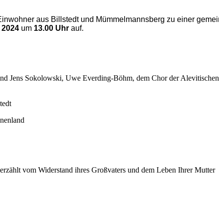
nd Einwohner aus Billstedt und Mümmelmannsberg zu einer gem
i 2024
um
13.00 Uhr
auf.
 und Jens Sokolowski, Uwe Everding-Böhm, dem Chor der Alevitisch
tedt
nnenland
erzählt vom Widerstand ihres Großvaters und dem Leben Ihrer Mutter