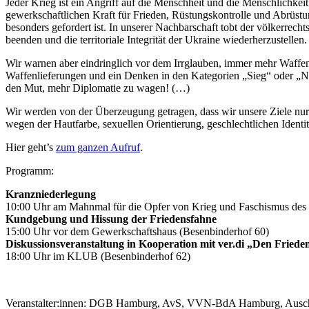
Jeder Krieg ist ein Angriff auf die Menschheit und die Menschlichkeit
gewerkschaftlichen Kraft für Frieden, Rüstungskontrolle und Abrüstun
besonders gefordert ist. In unserer Nachbarschaft tobt der völkerrec
beenden und die territoriale Integrität der Ukraine wiederherzustellen
Wir warnen aber eindringlich vor dem Irrglauben, immer mehr Waffen
Waffenlieferungen und ein Denken in den Kategorien „Sieg“ oder „Nie
den Mut, mehr Diplomatie zu wagen! (…)
Wir werden von der Überzeugung getragen, dass wir unsere Ziele nur
wegen der Hautfarbe, sexuellen Orientierung, geschlechtlichen Ident
Hier geht’s
zum ganzen Aufruf
.
Programm:
Kranzniederlegung
10:00 Uhr am Mahnmal für die Opfer von Krieg und Faschismus des 
Kundgebung und Hissung der Friedensfahne
15:00 Uhr vor dem Gewerkschaftshaus (Besenbinderhof 60)
Diskussionsveranstaltung in Kooperation mit ver.di „Den Friede
18:00 Uhr im KLUB (Besenbinderhof 62)
Veranstalter:innen: DGB Hamburg, AvS, VVN-BdA Hamburg, Auschw