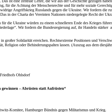
. Das ist eine zentrale Lehre, die wir aus der Geschichte gezogen haben
g, für die Achtung der Menschenrechte und für mehr soziale Gerechtigk
htswidrige Angriffskrieg Russlands gegen die Ukraine. Wir fordern die 
. Das in der Charta der Vereinten Nationen niedergelegte Recht der Ukra
 für die Ukraine würden zu einem schnelleren Ende des Krieges führen
derlage“. Wir fordern die Bundesregierung auf, ihr Handeln stärker au
 in großer Solidarität erreichen. Rechtsextreme Positionen und Versc
ität, Religion oder Behinderungspalten lassen. (Auszug aus dem diesjä
Friedhofs Ohlsdorf
n gewinnen – Abrüsten statt Aufrüsten“
itz-Komitee, Hamburger Bündnis gegen Militarismus und Krieg.