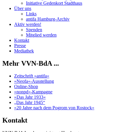
Initiative Gedenkort Stadthaus
Über uns
Links
antifa Hamburg-Archiv
Aktiv werden!
Spenden
Mitglied werden
Kontakt
Presse
Mediathek
Mehr VVN-BdA ...
Zeitschrift »antifa«
»Neofa«-Ausstellung
Online-Shop
»nonpd«-Kampagne
»Das Jahr 1933«
„Das Jahr 1945“
»20 Jahre nach dem Pogrom von Rostock«
Kontakt