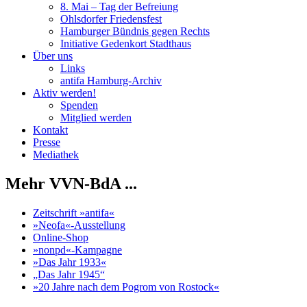
8. Mai – Tag der Befreiung
Ohlsdorfer Friedensfest
Hamburger Bündnis gegen Rechts
Initiative Gedenkort Stadthaus
Über uns
Links
antifa Hamburg-Archiv
Aktiv werden!
Spenden
Mitglied werden
Kontakt
Presse
Mediathek
Mehr VVN-BdA ...
Zeitschrift »antifa«
»Neofa«-Ausstellung
Online-Shop
»nonpd«-Kampagne
»Das Jahr 1933«
„Das Jahr 1945“
»20 Jahre nach dem Pogrom von Rostock«