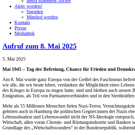
antifa Hamburg-Archiv
Aktiv werden!
Spenden
Mitglied werden
Kontakt
Presse
Mediathek
Aufruf zum 8. Mai 2025
5. Mai 2025
Mai 1945 – Tag der Befreiung, Chance für Frieden und Demokra
Am 8. Mai wurde ganz Europa von der Geißel des Faschismus befreit. 
wir alle, die wir heute leben, verdanken die Möglichkeit eines Lebens 
des Krieges in Europa zu tragen hatte, sind und bleiben auch unsere B
Emigration, als Teil von Partisanenverbänden und in den Streitkräften d
Mehr als 55 Millionen Menschen fielen Nazi-Terror, Vernichtungskri
gehören auch in Hamburg die politischen Gegner:innen der Nazis eb
Lebenssituation und Lebenswandel nicht der NS-Ideologie entsprach,
Wirtschaft, allen voran Chemie- und Rüstungsindustrie und Banken 
Grundlage des „Wirtschaftswunders“ in der Bundesrepublik, währen