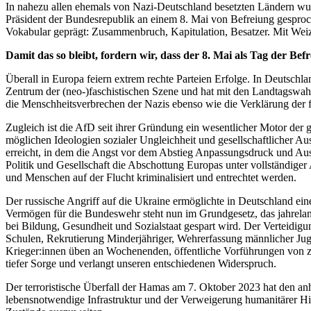
In nahezu allen ehemals von Nazi-Deutschland besetzten Ländern wurd
Präsident der Bundesrepublik an einem 8. Mai von Befreiung gesproche
Vokabular geprägt: Zusammenbruch, Kapitulation, Besatzer. Mit Weiz
Damit das so bleibt, fordern wir, dass der 8. Mai als Tag der Be
Überall in Europa feiern extrem rechte Parteien Erfolge. In Deutschl
Zentrum der (neo-)faschistischen Szene und hat mit den Landtagswah
die Menschheitsverbrechen der Nazis ebenso wie die Verklärung der fa
Zugleich ist die AfD seit ihrer Gründung ein wesentlicher Motor der
möglichen Ideologien sozialer Ungleichheit und gesellschaftlicher Au
erreicht, in dem die Angst vor dem Abstieg Anpassungsdruck und Aus
Politik und Gesellschaft die Abschottung Europas unter vollständig
und Menschen auf der Flucht kriminalisiert und entrechtet werden.
Der russische Angriff auf die Ukraine ermöglichte in Deutschland eine
Vermögen für die Bundeswehr steht nun im Grundgesetz, das jahrel
bei Bildung, Gesundheit und Sozialstaat gespart wird. Der Verteidigung
Schulen, Rekrutierung Minderjähriger, Wehrerfassung männlicher Juge
Krieger:innen üben an Wochenenden, öffentliche Vorführungen von zivi
tiefer Sorge und verlangt unseren entschiedenen Widerspruch.
Der terroristische Überfall der Hamas am 7. Oktober 2023 hat den an
lebensnotwendige Infrastruktur und der Verweigerung humanitärer H