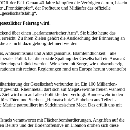
 DDR der Fall. Genau 40 Jahre kämpften die Verfolgten darum, bis ein
 „Frontkämpfer“, der Profiteure und Mitläufer das offizielle
gesellschaftsfähig“.
esetzlicher Feiertag wird.
eckend über einen „parlamentarischer Arm“. Sie bildet heute das
erreicht. Zu ihren Zielen gehört die Auslöschung der Erinnerung an
ie als nicht dazu gehörig definiert werden.
, Antisemitismus und Antiziganismus, Islamfeindlichkeit – alle
beraler Politik hat die soziale Spaltung der Gesellschaft ein Ausmaß
iter eingeschränkt werden. Wir sehen mit Sorge, wie unbarmherzig
erationen mit rechten Regierungen rund um Europa herum vorantreibt
itarisierung der Gesellschaft verbunden ist. Ein 100 Milliarden-
rchgewinkt. Rheinmetall darf sich auf MegaGewinne freuen während
s Ziel wird nun auf allen Politikfeldern verfolgt: Bundeswehr in den
fürs Töten und Sterben. „Heimatschutz“-Einheiten aus Teilzeit-
 Marine patrouilliert im Südchinesischen Meer. Das erfüllt uns mit
Israels verantwortet mit Flächenbombardierungen, Angriffen auf die
en Beiruts und der Bodenoffensive im Libanon drohen sich diese