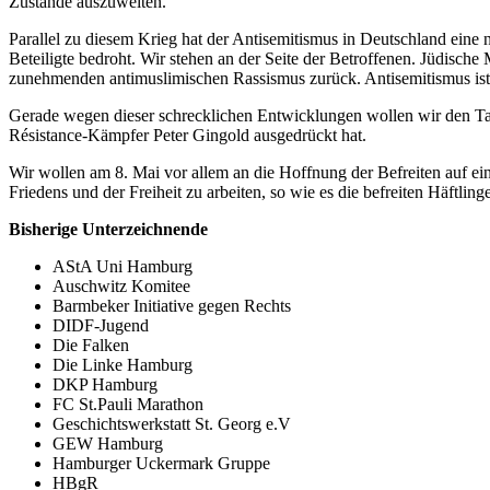
Zustände auszuweiten.
Parallel zu diesem Krieg hat der Antisemitismus in Deutschland eine
Beteiligte bedroht. Wir stehen an der Seite der Betroffenen. Jüdisch
zunehmenden antimuslimischen Rassismus zurück. Antisemitismus ist
Gerade wegen dieser schrecklichen Entwicklungen wollen wir den Ta
Résistance-Kämpfer Peter Gingold ausgedrückt hat.
Wir wollen am 8. Mai vor allem an die Hoffnung der Befreiten auf ei
Friedens und der Freiheit zu arbeiten, so wie es die befreiten Häft
Bisherige Unterzeichnende
AStA Uni Hamburg
Auschwitz Komitee
Barmbeker Initiative gegen Rechts
DIDF-Jugend
Die Falken
Die Linke Hamburg
DKP Hamburg
FC St.Pauli Marathon
Geschichtswerkstatt St. Georg e.V
GEW Hamburg
Hamburger Uckermark Gruppe
HBgR