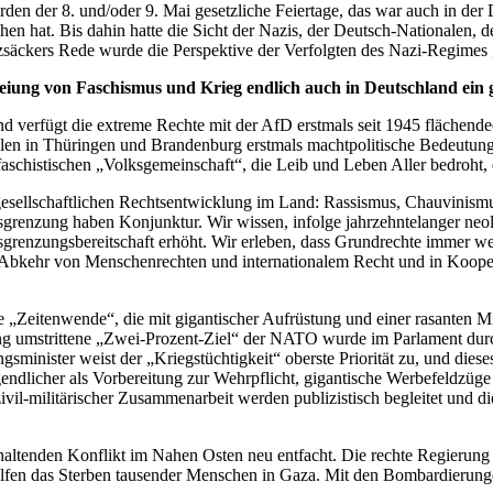
en der 8. und/oder 9. Mai gesetzliche Feiertage, das war auch in der
n hat. Bis dahin hatte die Sicht der Nazis, der Deutsch-Nationalen, der
säckers Rede wurde die Perspektive der Verfolgten des Nazi-Regimes „
freiung von Faschismus und Krieg endlich auch in Deutschland ein g
and verfügt die extreme Rechte mit der AfD erstmals seit 1945 flächend
len in Thüringen und Brandenburg erstmals machtpolitische Bedeutung 
schistischen „Volksgemeinschaft“, die Leib und Leben Aller bedroht, d
 gesellschaftlichen Rechtsentwicklung im Land: Rassismus, Chauvinismus
sgrenzung haben Konjunktur. Wir wissen, infolge jahrzehntelanger neoli
grenzungsbereitschaft erhöht. Wir erleben, dass Grundrechte immer we
er Abkehr von Menschenrechten und internationalem Recht und in Koop
 „Zeitenwende“, die mit gigantischer Aufrüstung und einer rasanten Mil
ang umstrittene „Zwei-Prozent-Ziel“ der NATO wurde im Parlament du
sminister weist der „Kriegstüchtigkeit“ oberste Priorität zu, und diese
ndlicher als Vorbereitung zur Wehrpflicht, gigantische Werbefeldzüge 
l-militärischer Zusammenarbeit werden publizistisch begleitet und die
haltenden Konflikt im Nahen Osten neu entfacht. Die rechte Regierung 
ilfen das Sterben tausender Menschen in Gaza. Mit den Bombardierung