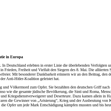
tie in Europa
In Deutschland erlebten in erster Linie die überlebenden Verfolgten 
in Frieden, Freiheit und Vielfalt den Siegern des 8. Mai. Die alliierten
efreier. Mit besonderer Dankbarkeit erinnern wir an den Beitrag, den de
er Anti-Hitler-Koalition geleistet hat.
eg und Völkermord zum Opfer. Sie bezahlten den deutschen Griff nach 
enso wie die gesamte jüdische Bevölkerung, die Sinti und Roma, Men
 und Kriegsdienstverweigerer und Deserteure. Dazu kamen allein in H
waren die Gewinner von „Arisierung“, Krieg und der Ausbeutung von 
d die Opfer um jede Mark Entschädigung kämpfen mussten und bis he