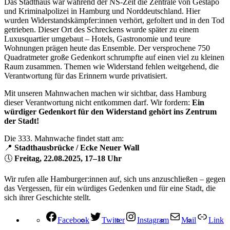
Das Stadthaus war während der NS-Zeit die Zentrale von Gestapo
und Kriminalpolizei in Hamburg und Norddeutschland. Hier
wurden Widerstandskämpfer:innen verhört, gefoltert und in den Tod
getrieben. Dieser Ort des Schreckens wurde später zu einem
Luxusquartier umgebaut – Hotels, Gastronomie und teure
Wohnungen prägen heute das Ensemble. Der versprochene 750
Quadratmeter große Gedenkort schrumpfte auf einen viel zu kleinen
Raum zusammen. Themen wie Widerstand fehlen weitgehend, die
Verantwortung für das Erinnern wurde privatisiert.
Mit unseren Mahnwachen machen wir sichtbar, dass Hamburg
dieser Verantwortung nicht entkommen darf. Wir fordern:
Ein
würdiger Gedenkort für den Widerstand gehört ins Zentrum
der Stadt!
Die 333. Mahnwache findet statt am:
📍
Stadthausbrücke / Ecke Neuer Wall
🕔
Freitag, 22.08.2025, 17–18 Uhr
Wir rufen alle Hamburger:innen auf, sich uns anzuschließen – gegen
das Vergessen, für ein würdiges Gedenken und für eine Stadt, die
sich ihrer Geschichte stellt.
Facebook
Twitter
Instagram
Mail
Link