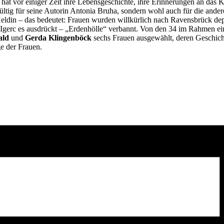
at vor einiger Zeit ihre Lebensgeschichte, ihre Erinnerungen an das 
r gültig für seine Autorin Antonia Bruha, sondern wohl auch für die an
Heldin – das bedeutet: Frauen wurden willkürlich nach Ravensbrück dep
e Igerc es ausdrückt – „Erdenhölle“ verbannt. Von den 34 im Rahmen ei
ald
und
Gerda Klingenböck
sechs Frauen ausgewählt, deren Geschicht
ge der Frauen.