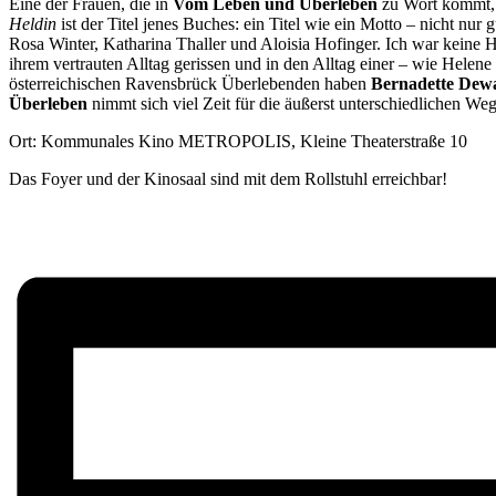
Eine der Frauen, die in
Vom Leben und Überleben
zu Wort kommt, h
Heldin
ist der Titel jenes Buches: ein Titel wie ein Motto – nicht nu
Rosa Winter, Katharina Thaller und Aloisia Hofinger. Ich war keine 
ihrem vertrauten Alltag gerissen und in den Alltag einer – wie Helen
österreichischen Ravensbrück Überlebenden haben
Bernadette Dew
Überleben
nimmt sich viel Zeit für die äußerst unterschiedlichen We
Ort: Kommunales Kino METROPOLIS, Kleine Theaterstraße 10
Das Foyer und der Kinosaal sind mit dem Rollstuhl erreichbar!