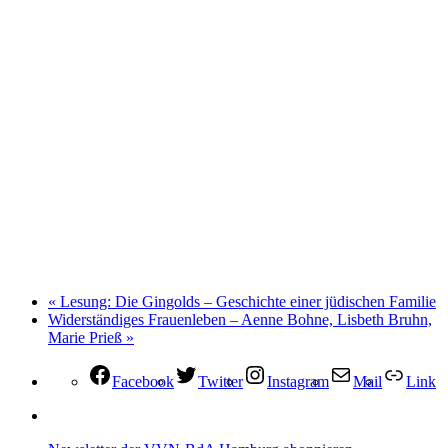
«
Lesung: Die Gingolds – Geschichte einer jüdischen Familie
Widerständiges Frauenleben – Aenne Bohne, Lisbeth Bruhn,
Marie Prieß
»
Facebook
Twitter
Instagram
Mail
Link