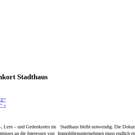
nkort Stadthaus
ZE“
E“
»
–, Lern – und Gedenkortes im Stadthaus bleibt notwendig. Die Dok
htnisses an die Interessen von Immobilienunternehmen muss endlich e