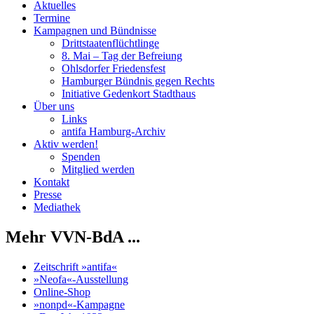
Aktuelles
Termine
Kampagnen und Bündnisse
Drittstaatenflüchtlinge
8. Mai – Tag der Befreiung
Ohlsdorfer Friedensfest
Hamburger Bündnis gegen Rechts
Initiative Gedenkort Stadthaus
Über uns
Links
antifa Hamburg-Archiv
Aktiv werden!
Spenden
Mitglied werden
Kontakt
Presse
Mediathek
Mehr VVN-BdA ...
Zeitschrift »antifa«
»Neofa«-Ausstellung
Online-Shop
»nonpd«-Kampagne