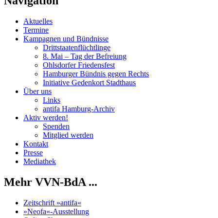
Navigation
Aktuelles
Termine
Kampagnen und Bündnisse
Drittstaatenflüchtlinge
8. Mai – Tag der Befreiung
Ohlsdorfer Friedensfest
Hamburger Bündnis gegen Rechts
Initiative Gedenkort Stadthaus
Über uns
Links
antifa Hamburg-Archiv
Aktiv werden!
Spenden
Mitglied werden
Kontakt
Presse
Mediathek
Mehr VVN-BdA ...
Zeitschrift »antifa«
»Neofa«-Ausstellung