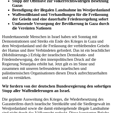
Stopp der Offensive zur völkerrechtswidrigen Besetzung
Gazas
Beendigung der illegalen Landnahme im Westjordanland
Waffenstillstand und Verhandlungen für die Freilassung
der Geiseln und eine dauerhafte Friedensregelung sofort
Umfassende Versorgung der Bevölkerung in Gaza durch
die Vereinten Nationen
Hunderttausende Menschen in Israel haben seit Sonntag mit
Demonstrationen und Streiks ein Ende des Krieges in Gaza und
dem Westjordanland und die Freilassung der verbleibenden Geiseln
der Hamas und ihrer Verbündeten gefordert. Das ist ein beachtlicher
(Mobilisierungs-) Erfolg der israelischen Demokratie- und
Friedensbewegung, der den innenpolitischen Druck auf die
Regierung Netanjahu erhöht hat. Jetzt gilt es im Sinne und
zusammen mit unseren befreundeten israelischen und
palästinensischen Organisationen diesen Druck aufrechtzuerhalten
und zu verstärken.
Wir fordern von der deutschen Bundesregierung den sofortigen
Stopp aller Waffenlieferungen an Israel.
Die geplante Ausweitung des Krieges, die Wiederbesetzung des
Gazastreifens durch israelische Streitkräfte und die Siedlergewalt im
Westjordanland sowie die damit einhergehende illegale Landnahme
sind nicht durch das Völkerrecht gedeckt. Diese konstanten Brüche