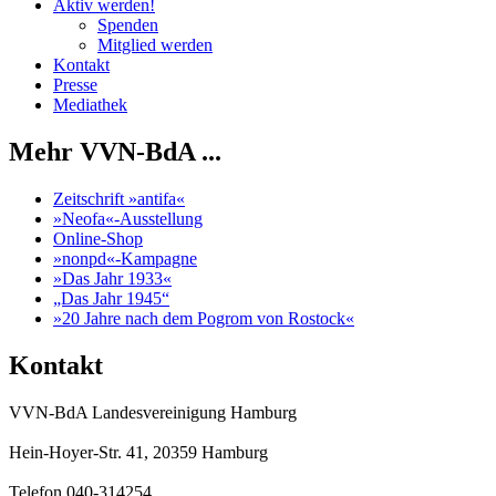
Aktiv werden!
Spenden
Mitglied werden
Kontakt
Presse
Mediathek
Mehr VVN-BdA ...
Zeitschrift »antifa«
»Neofa«-Ausstellung
Online-Shop
»nonpd«-Kampagne
»Das Jahr 1933«
„Das Jahr 1945“
»20 Jahre nach dem Pogrom von Rostock«
Kontakt
VVN-BdA Landesvereinigung Hamburg
Hein-Hoyer-Str. 41, 20359 Hamburg
Telefon 040-314254