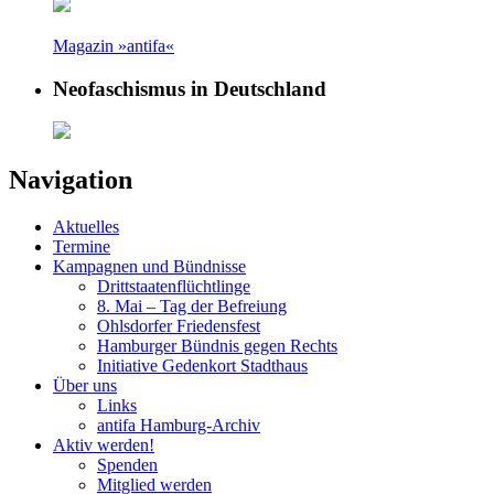
Magazin »antifa«
Neofaschismus in Deutschland
Navigation
Aktuelles
Termine
Kampagnen und Bündnisse
Drittstaatenflüchtlinge
8. Mai – Tag der Befreiung
Ohlsdorfer Friedensfest
Hamburger Bündnis gegen Rechts
Initiative Gedenkort Stadthaus
Über uns
Links
antifa Hamburg-Archiv
Aktiv werden!
Spenden
Mitglied werden