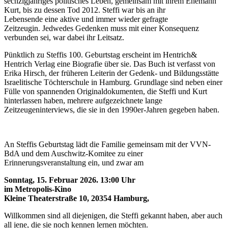
sechzigjähriges politisches Leben, gemeinsam mit ihrem Ehemann
Kurt, bis zu dessen Tod 2012. Steffi war bis an ihr
Lebensende eine aktive und immer wieder gefragte
Zeitzeugin. Jedwedes Gedenken muss mit einer Konsequenz
verbunden sei, war dabei ihr Leitsatz.
Pünktlich zu Steffis 100. Geburtstag erscheint im Hentrich&
Hentrich Verlag eine Biografie über sie. Das Buch ist verfasst von
Erika Hirsch, der früheren Leiterin der Gedenk- und Bildungsstätte
Israelitische Töchterschule in Hamburg. Grundlage sind neben einer
Fülle von spannenden Originaldokumenten, die Steffi und Kurt
hinterlassen haben, mehrere aufgezeichnete lange
Zeitzeugeninterviews, die sie in den 1990er-Jahren gegeben haben.
An Steffis Geburtstag lädt die Familie gemeinsam mit der VVN-
BdA und dem Auschwitz-Komitee zu einer
Erinnerungsveranstaltung ein, und zwar am
Sonntag, 15. Februar 2026. 13:00 Uhr
im Metropolis-Kino
Kleine Theaterstraße 10, 20354 Hamburg,
Willkommen sind all diejenigen, die Steffi gekannt haben, aber auch
all jene, die sie noch kennen lernen möchten.