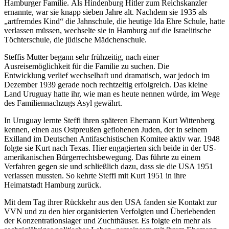
Hamburger Familie. Als Hindenburg Hitler zum Reichskanzler
ernannte, war sie knapp sieben Jahre alt. Nachdem sie 1935 als
„artfremdes Kind“ die Jahnschule, die heutige Ida Ehre Schule, hatte
verlassen müssen, wechselte sie in Hamburg auf die Israelitische
Töchterschule, die jüdische Mädchenschule.
Steffis Mutter begann sehr frühzeitig, nach einer
Ausreisemöglichkeit für die Familie zu suchen. Die
Entwicklung verlief wechselhaft und dramatisch, war jedoch im
Dezember 1939 gerade noch rechtzeitig erfolgreich. Das kleine
Land Uruguay hatte ihr, wie man es heute nennen würde, im Wege
des Familiennachzugs Asyl gewährt.
In Uruguay lernte Steffi ihren späteren Ehemann Kurt Wittenberg
kennen, einen aus Ostpreußen geflohenen Juden, der in seinem
Exilland im Deutschen Antifaschistischen Komitee aktiv war. 1948
folgte sie Kurt nach Texas. Hier engagierten sich beide in der US-
amerikanischen Bürgerrechtsbewegung. Das führte zu einem
Verfahren gegen sie und schließlich dazu, dass sie die USA 1951
verlassen mussten. So kehrte Steffi mit Kurt 1951 in ihre
Heimatstadt Hamburg zurück.
Mit dem Tag ihrer Rückkehr aus den USA fanden sie Kontakt zur
VVN und zu den hier organisierten Verfolgten und Überlebenden
der Konzentrationslager und Zuchthäuser. Es folgte ein mehr als