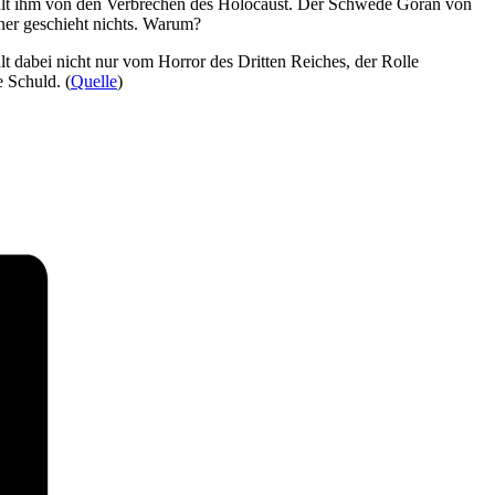
zählt ihm von den Verbrechen des Holocaust. Der Schwede Göran von
nner geschieht nichts. Warum?
lt dabei nicht nur vom Horror des Dritten Reiches, der Rolle
 Schuld. (
Quelle
)